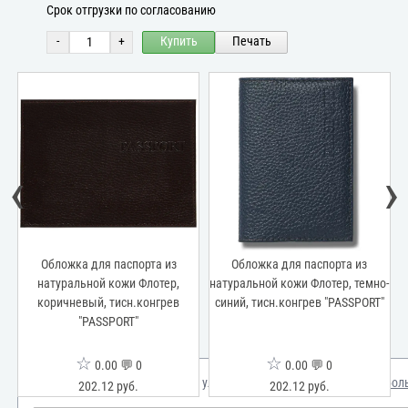
Срок отгрузки по согласованию
-
+
Купить
Печать
‹
›
Обложка для паспорта из
Обложка для паспорта из
натуральной кожи Флотер,
натуральной кожи Флотер, темно-
коричневый, тисн.конгрев
синий, тисн.конгрев "PASSPORT"
ч
"PASSPORT"
"
☆
☆
0.00 💬 0
0.00 💬 0
Мы используем куки для улучшения вашего опыта.
Узнать бол
202.12 руб.
202.12 руб.