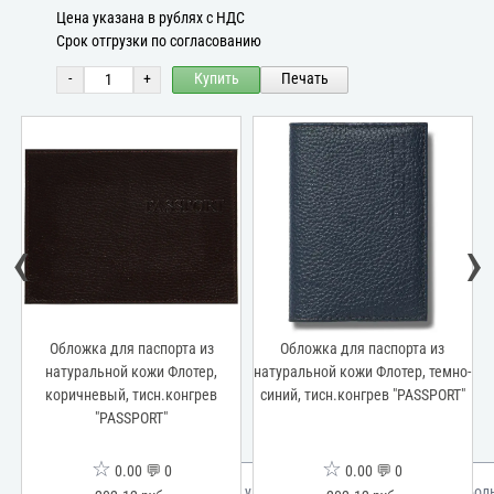
Цена указана в рублях с НДС
Срок отгрузки по согласованию
-
+
Купить
Печать
‹
›
Обложка для паспорта из
Обложка для паспорта из
натуральной кожи Флотер,
натуральной кожи Флотер, темно-
коричневый, тисн.конгрев
синий, тисн.конгрев "PASSPORT"
ч
"PASSPORT"
"
☆
☆
0.00 💬 0
0.00 💬 0
Мы используем куки для улучшения вашего опыта.
Узнать бол