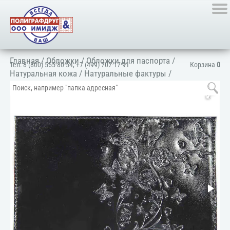
Главная
/
Обложки
/
Обложки для паспорта
/
Тел:
8 (800) 555-80-54
,
+7 (499) 707-17-91
Корзина
0
Натуральная кожа
/
Натуральные фактуры
/