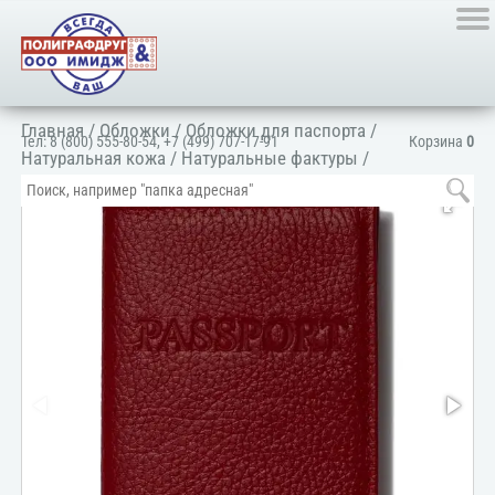
Главная
/
Обложки
/
Обложки для паспорта
/
Тел:
8 (800) 555-80-54
,
+7 (499) 707-17-91
Корзина
0
Натуральная кожа
/
Натуральные фактуры
/