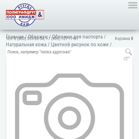
Главная
/
Обложки
/
Обложки для паспорта
/
Тел:
8 (800) 555-80-54
,
+7 (499) 707-17-91
Корзина
0
Натуральная кожа
/
Цветной рисунок по коже
/