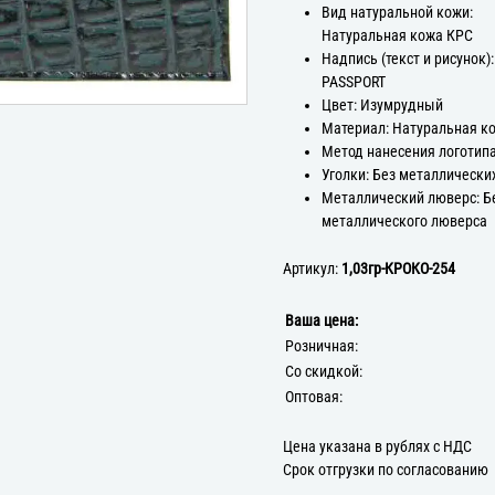
Вид натуральной кожи:
Натуральная кожа КРС
Надпись (текст и рисунок):
PASSPORT
Цвет: Изумрудный
Материал: Натуральная к
Метод нанесения логотипа
Уголки: Без металлически
Металлический люверс: Б
металлического люверса
Артикул:
1,03гр-КРОКО-254
Ваша цена:
Розничная:
Со скидкой:
Оптовая:
Цена указана в рублях с НДС
Срок отгрузки по согласованию