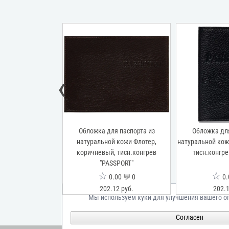
‹
я паспорта из
Обложка для паспорта из
Обложка для
атуральной кожи,
натуральной кожи Флотер,
натуральной кож
мбинированное 3-х
коричневый, тисн.конгрев
тисн.конгре
ОРТ-ГЕРБ-ФЛАГ"
"PASSPORT"
☆
☆
00 💬 0
0.00 💬 0
0.
83 руб.
202.12 руб.
202.1
Мы используем куки для улучшения вашего о
Согласен