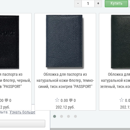
-
+
Купить
 паспорта из
Обложка для паспорта из
Обложка для
и Флотер, черный,
натуральной кожи Флотер, темно-
натуральной кож
в "PASSPORT"
синий, тисн.конгрев "PASSPORT"
зеленый, тисн.ко
☆
☆
00 💬 0
0.00 💬 0
0.0
2 руб.
202.12 руб.
202.1
пыта.
Узнать больше