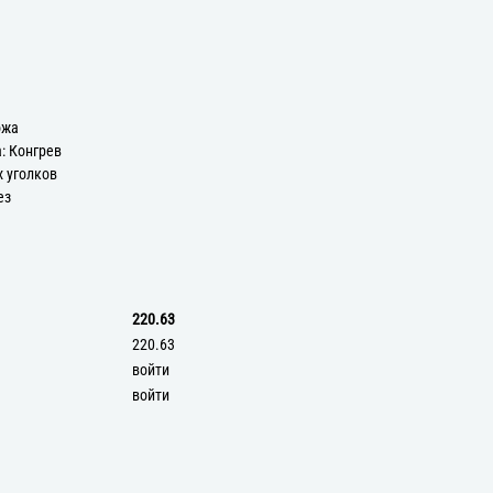
ожа
: Конгрев
х уголков
ез
220.63
220.63
войти
войти