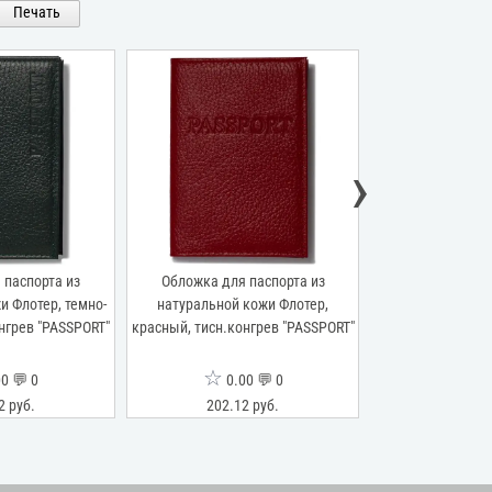
Печать
›
 паспорта из
Обложка для паспорта из
Обложка для 
и Флотер, темно-
натуральной кожи Флотер,
натуральной 
нгрев "PASSPORT"
красный, тисн.конгрев "PASSPORT"
розовый, тисн.ко
☆
☆
0 💬 0
0.00 💬 0
0.0
2 руб.
202.12 руб.
202.12