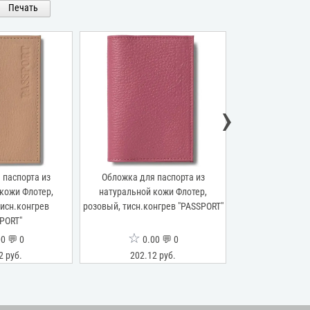
Печать
›
 паспорта из
Обложка для паспорта из
Обложка для 
кожи Флотер,
натуральной кожи Флотер,
натуральной кожи
исн.конгрев
розовый, тисн.конгрев "PASSPORT"
зеленый, тисн.ко
PORT"
☆
☆
0 💬 0
0.00 💬 0
0.0
2 руб.
202.12 руб.
202.12