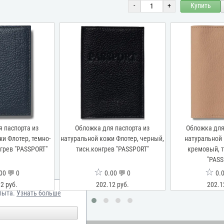
-
+
Купить
 паспорта из
Обложка для паспорта из
Обложка для
и Флотер, темно-
натуральной кожи Флотер, черный,
натуральной 
нгрев "PASSPORT"
тисн.конгрев "PASSPORT"
кремовый, т
"PASS
☆
☆
00 💬 0
0.00 💬 0
0.0
2 руб.
202.12 руб.
202.1
пыта.
Узнать больше