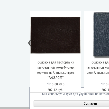
‹
я паспорта из
Обложка для паспорта из
Обложка для
атуральной кожи,
натуральной кожи Флотер,
натуральной кож
мбинированное 3-х
коричневый, тисн.конгрев
синий, тисн.ко
ОРТ-ГЕРБ-ФЛАГ"
"PASSPORT"
☆
☆
00 💬 0
0.00 💬 0
0.
83 руб.
202.12 руб.
202.1
Мы используем куки для улучшения вашего о
Согласен