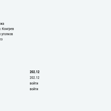
ожа
: Конгрев
х уголков
ез
202.12
202.12
войти
войти