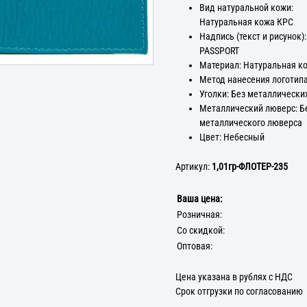
Вид натуральной кожи:
Натуральная кожа КРС
Надпись (текст и рисунок):
PASSPORT
Материал: Натуральная к
Метод нанесения логотипа
Уголки: Без металлически
Металлический люверс: Б
металлического люверса
Цвет: Небесный
Артикул:
1,01гр-ФЛОТЕР-235
Ваша цена:
Розничная:
Со скидкой:
Оптовая:
Цена указана в рублях с НДС
Срок отгрузки по согласованию