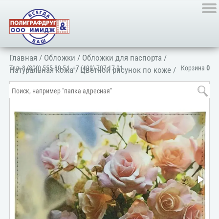
Главная
/
Обложки
/
Обложки для паспорта
/
Тел:
8 (800) 555-80-54
,
+7 (499) 707-17-91
Корзина
0
Натуральная кожа
/
Цветной рисунок по коже
/