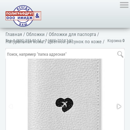
Главная
/
Обложки
/
Обложки для паспорта
/
Тел:
8 (800) 555-80-54
,
+7 (499) 707-17-91
Корзина
0
Натуральная кожа
/
Цветной рисунок по коже
/