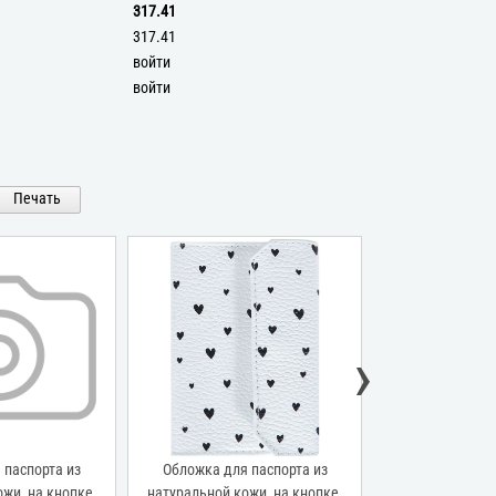
317.41
317.41
войти
войти
Печать
›
 паспорта из
Обложка для паспорта из
Обложка для 
жи, на кнопке,
натуральной кожи, на кнопке,
натуральной ко