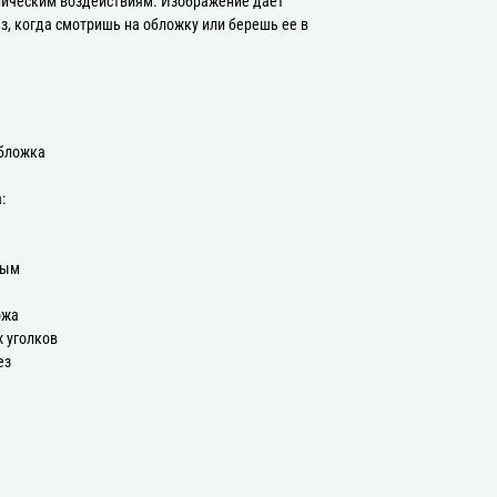
ническим воздействиям. Изображение дает
з, когда смотришь на обложку или берешь ее в
Обложка
:
ным
ожа
х уголков
ез