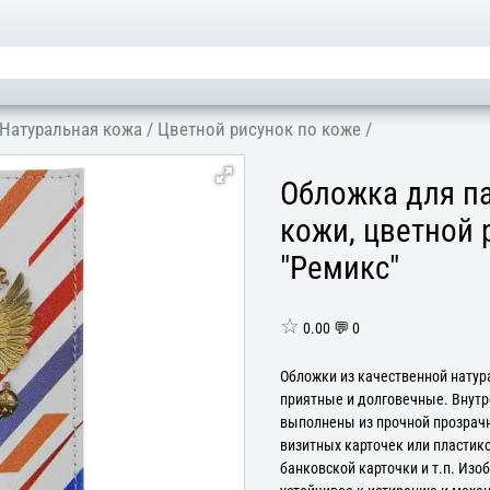
Натуральная кожа
/
Цветной рисунок по коже
/
Обложка для па
кожи, цветной 
"Ремикс"
☆
0.00 💬 0
Обложки из качественной натур
приятные и долговечные. Внут
выполнены из прочной прозрачн
визитных карточек или пластико
банковской карточки и т.п. Изо