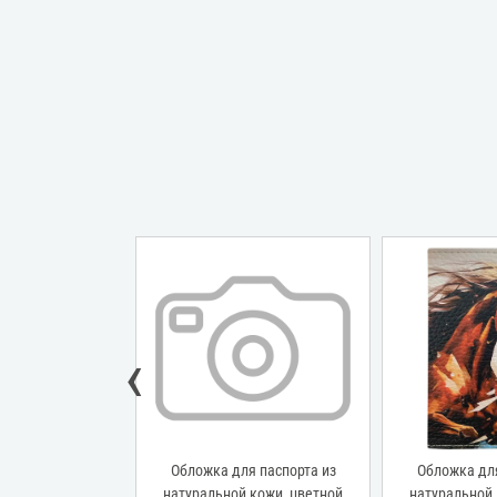
‹
я паспорта из
Обложка для паспорта из
Обложка для
 кожи, цветной
натуральной кожи, цветной
натуральной 