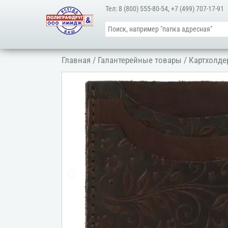
Тел:
8 (800) 555-80-54
,
+7 (499) 707-17-91
Главная
/
Галантерейные товары
/
Картхолд