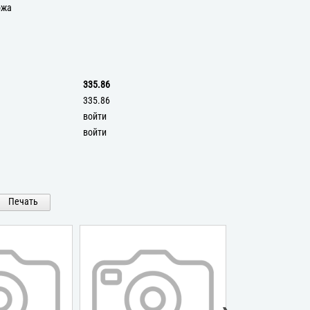
ожа
335.86
335.86
войти
войти
Печать