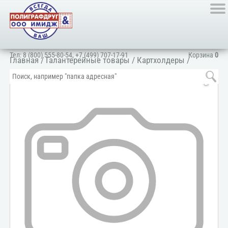
Тел:
8 (800) 555-80-54
,
+7 (499) 707-17-91
Корзина
0
Главная
/
Галантерейные товары
/
Картхолдеры
/