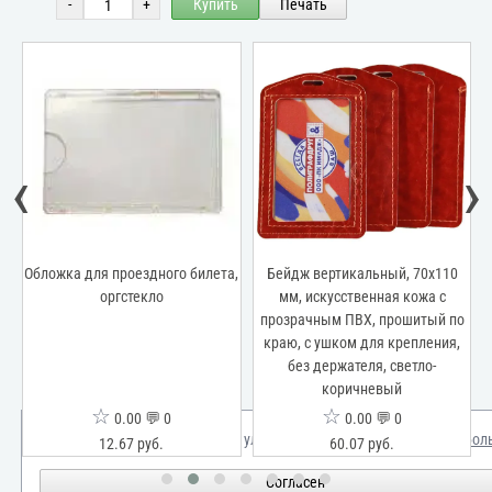
-
+
Купить
Печать
‹
›
Обложка для проездного билета,
Бейдж вертикальный, 70x110
оргстекло
мм, искусственная кожа с
о
прозрачным ПВХ, прошитый по
краю, с ушком для крепления,
без держателя, светло-
коричневый
☆
☆
0.00 💬 0
0.00 💬 0
Мы используем куки для улучшения вашего опыта.
Узнать бол
12.67 руб.
60.07 руб.
Согласен