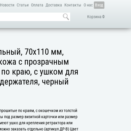
Новости
Статьи
Оплата
Доставка
Контакты
О нас
Вход
Корзина
0
ьный, 70x110 мм,
 кожа с прозрачным
по краю, с ушком для
 держателя, черный
 прошитые по краям, с окошечком из толстой
ы под размер визитной карточки или размер
меют ушко для крепления ретрактора или
ожно заказать отдельно (артикул ДР-В) Цвет