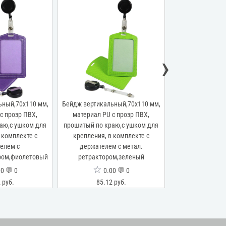
›
ьный,70x110 мм,
Бейдж вертикальный,70x110 мм,
Бейдж вертикальн
с прозр ПВХ,
материал PU с прозр ПВХ,
держателя, цв
аю,с ушком для
прошитый по краю,с ушком для
 комплекте с
крепления, в комплекте с
елем с
держателем с метал.
ром,фиолетовый
ретрактором,зеленый
☆
☆
0 💬 0
0.00 💬 0
0.0
 руб.
85.12 руб.
51.25