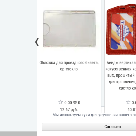
‹
ьный, 70x110 мм,
Обложка для проездного билета,
Бейдж вертикал
кожа с прозрачным
оргстекло
искусственная к
по краю, с ушком
ПВХ, прошитый 
, без держателя,
для крепления,
асный
светло-к
☆
☆
00 💬 0
0.00 💬 0
0.
7 руб.
12.67 руб.
60.0
Мы используем куки для улучшения вашего о
Согласен