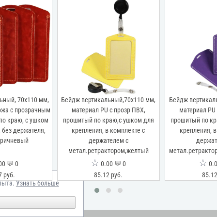
ьный, 70x110 мм,
Бейдж вертикальный,70x110 мм,
Бейдж вертикал
ожа с прозрачным
материал PU с прозр ПВХ,
материал PU 
по краю, с ушком
прошитый по краю,с ушком для
прошитый по кр
 без держателя,
крепления, в комплекте с
крепления, в
оричневый
держателем с
держат
метал.ретрактором,желтый
метал.ретракто
☆
☆
00 💬 0
0.00 💬 0
0.0
7 руб.
85.12 руб.
85.12
пыта.
Узнать больше