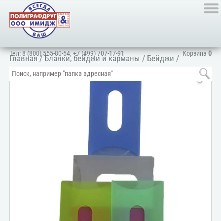
Тел:
8 (800) 555-80-54
,
+7 (499) 707-17-91
Корзина
0
Главная
/
Бланки, бейджи и карманы
/
Бейджи
/