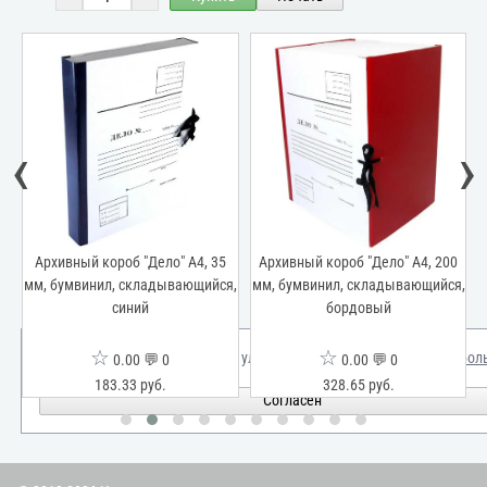
‹
›
Архивный короб "Дело" А4, 35
Архивный короб "Дело" А4, 200
я,
мм, бумвинил, складывающийся,
мм, бумвинил, складывающийся,
м
синий
бордовый
☆
☆
Мы используем куки для улучшения вашего опыта.
Узнать бол
0.00 💬 0
0.00 💬 0
183.33 руб.
328.65 руб.
Согласен