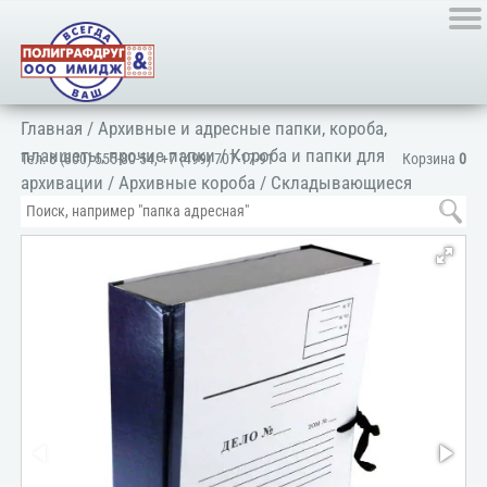
Главная
/
Архивные и адресные папки, короба,
планшеты, прочие папки
/
Короба и папки для
Тел:
8 (800) 555-80-54
,
+7 (499) 707-17-91
Корзина
0
архивации
/
Архивные короба
/
Складывающиеся
короба
/