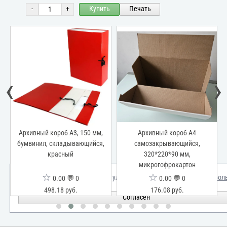
-
+
Купить
Печать
‹
›
Архивный короб А3, 150 мм,
Архивный короб А4
бумвинил, складывающийся,
самозакрывающийся,
красный
320*220*90 мм,
микрогофрокартон
☆
☆
Мы используем куки для улучшения вашего опыта.
Узнать бол
0.00 💬 0
0.00 💬 0
498.18 руб.
176.08 руб.
Согласен