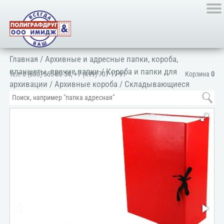
Главная
/
Архивные и адресные папки, короба,
планшеты, прочие папки
/
Короба и папки для
Тел:
8 (800) 555-80-54
,
+7 (499) 707-17-91
Корзина
0
архивации
/
Архивные короба
/
Складывающиеся
короба
/