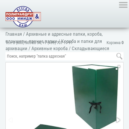
Главная
/
Архивные и адресные папки, короба,
планшеты, прочие папки
/
Короба и папки для
Тел:
8 (800) 555-80-54
,
+7 (499) 707-17-91
Корзина
0
архивации
/
Архивные короба
/
Складывающиеся
короба
/