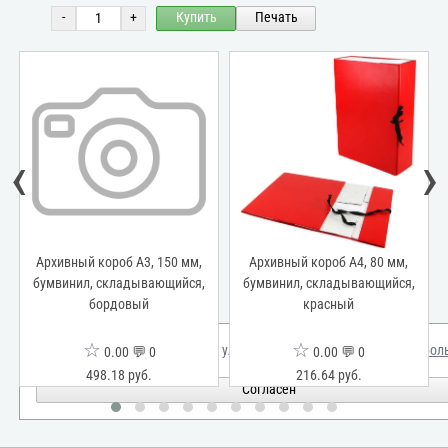
-
+
Купить
Печать
‹
›
Архивный короб А3, 150 мм,
Архивный короб А4, 80 мм,
бумвинил, складывающийся,
бумвинил, складывающийся,
бордовый
красный
☆
☆
Мы используем куки для улучшения вашего опыта.
Узнать бол
0.00 💬 0
0.00 💬 0
498.18 руб.
216.64 руб.
Согласен