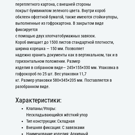
переплетного картона, с внешней стороны
покрыт бумвинилом зеленого цвета. Внутри короб
обклеен офсетной бумагой, также имеются стойки-упоры,
выполненные из гофрокартона. В закрытом виде
фиксируется
с помощью двух хлопчатобумажных завязок.
Короб вмещает до 1500 листов стандартной плотности,
ширина корешка — 150 мм. Позволяет
надежно хранить документы как в вертикальном, так и в
горизонтальном положении. Размер
изделия в собранном виде— 245×155×330 мм. Упаковка в
гофрокороб по 25 шт. Вес упаковки 11,7
кг. Размер упаковки 580×345×205 мм. Поставляется в
разобранном виде.
Характеристики:
Клапаны/Упоры:
Нескладывающийся жёсткий упор
Тип конструкции: Складная
Внешняя фиксация: С завязками
Наименование изделия: Архивный