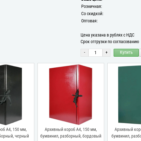
Розничная:
Со скидкой:
Оптовая:
Цена указана в рублях с НДС
Срок отгрузки по согласованию
-
+
Купить
об А4, 150 мм,
Архивный короб А4, 150 мм,
Архивный коро
борный, черный
бумвинил, разборный, бордовый
бумвинил, разб