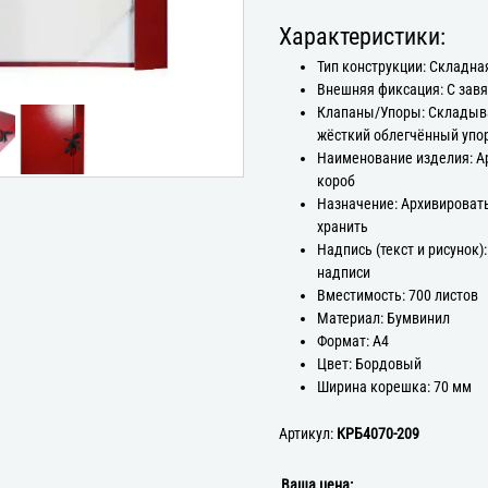
Характеристики:
Тип конструкции: Складна
Внешняя фиксация: С зав
Клапаны/Упоры: Склады
жёсткий облегчённый упо
Наименование изделия: 
короб
Назначение: Архивироват
хранить
Надпись (текст и рисунок):
надписи
Вместимость: 700 листов
Материал: Бумвинил
Формат: А4
Цвет: Бордовый
Ширина корешка: 70 мм
Артикул:
КРБ4070-209
Ваша цена: