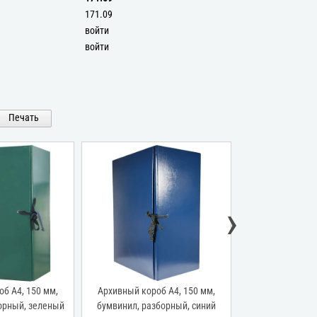
171.09
войти
войти
Печать
›
б А4, 150 мм,
Архивный короб А4, 150 мм,
Архивный коро
орный, зеленый
бумвинил, разборный, синий
бумвинил, разб