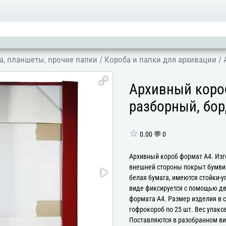
а, планшеты, прочие папки
/
Короба и папки для архивации
/
Архивный короб
разборный, бо
☆
0.00 💬 0
Архивный короб формат А4. Изго
внешней стороны покрыт бумвин
белая бумага, имеются стойки-
виде фиксируется с помощью дв
формата А4. Размер изделия в с
гофрокороб по 25 шт. Вес упако
Поставляются в разобранном ви