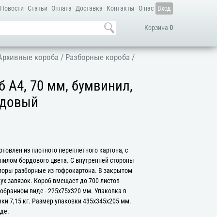
Новости
Статьи
Оплата
Доставка
Контакты
О нас
Вход
Корзина
0
Архивные короба
/
Разборные короба
/
 А4, 70 мм, бумвинил,
рдовый
товлен из плотного переплетного картона, с
илом бордового цвета. С внутренней стороны
упоры разборные из гофрокартона. В закрытом
ух завязок. Короб вмещает до 700 листов
обранном виде - 225х75х320 мм. Упаковка в
вки 7,15 кг. Размер упаковки 435х345х205 мм.
де.