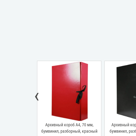
‹
об А4, 120 мм,
Архивный короб А4, 70 мм,
Архивный кор
борный, красный
бумвинил, разборный, красный
бумвинил, раз