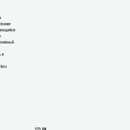
я
язками
вающийся
р
Архивный
ь и
 Без
171.09