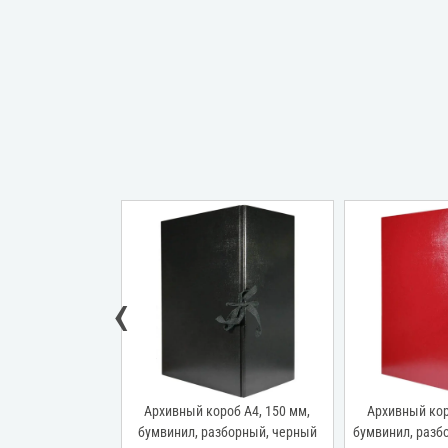
‹
роб А4, 70 мм,
Архивный короб А4, 150 мм,
Архивный кор
борный, красный
бумвинил, разборный, черный
бумвинил, разб