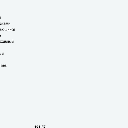
я
язками
вающийся
р
Архивный
ь и
 Без
191.87