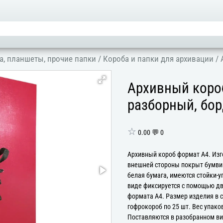
а, планшеты, прочие папки
/
Короба и папки для архивации
/
Архивный короб
разборный, бо
☆
0.00 💬 0
Архивный короб формат А4. Изго
внешней стороны покрыт бумвин
белая бумага, имеются стойки-
виде фиксируется с помощью дв
формата А4. Размер изделия в с
гофрокороб по 25 шт. Вес упако
Поставляются в разобранном ви