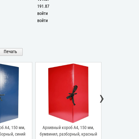
191.87
войти
войти
Печать
›
б А4, 150 мм,
Архивный короб А4, 150 мм,
Архивный коро
борный, синий
бумвинил, разборный, красный
бумвинил, раз