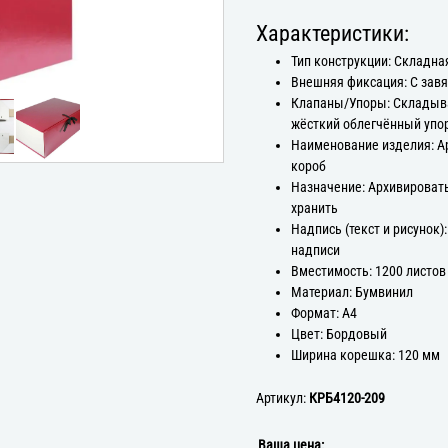
Характеристики:
Тип конструкции: Складна
Внешняя фиксация: С зав
Клапаны/Упоры: Склады
жёсткий облегчённый упо
Наименование изделия: 
короб
Назначение: Архивироват
хранить
Надпись (текст и рисунок):
надписи
Вместимость: 1200 листов
Материал: Бумвинил
Формат: А4
Цвет: Бордовый
Ширина корешка: 120 мм
Артикул:
КРБ4120-209
Ваша цена: