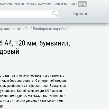
Новости
Статьи
Оплата
Доставка
Контакты
О нас
Вход
Корзина
0
Архивные короба
/
Разборные короба
/
 А4, 120 мм, бумвинил,
рдовый
товлен из плотного переплетного картона, с
илом бордового цвета. С внутренней стороны
упоры разборные из гофрокартона. В закрытом
ух завязок. Короб вмещает до 1200 листов
обранном виде - 225х125х320 мм. Упаковка в
вки 8,4 кг. Размер упаковки 510х345х205 мм.
де.