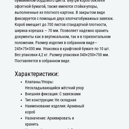
бумвинилом бордового цвета. Внутри короб обклеен
офсетной бумагой, также имеются стойки-упоры,
выполненные из плотного картона. В закрытом виде
фиксируется с помощью двух хлопчатобумажных завязок.
Короб вмещает до 700 листов стандартной плотности,
ширина корешка — 70 мм. Позволяет надежно хранить
документы как в вертикальном, так и в горизонтальном
положении. Размер изделия в собранном виде—
245×75×330 мм. Упаковка в крафтовой бумаге по 10 шт.
Вес упаковки 4,2 кг. Размер упаковки 340×250×750 мм.
Поставляется в собранном виде.
Характеристики:
Клапаны/Упоры:
Нескладывающийся жёсткий упор
Внешняя фиксация: С завязками
Тип конструкции: Не складная
Наименование изделия: Архивный
короб
Назначение: Архивировать и
хранить