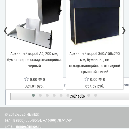
‹
›
Архивный короб А4, 200 мм,
Архивный короб 360х150х290
бумвинил, не складывающийся,
мм, бумвинил, не
черный
складывающийся, с откидной
крышкой, синий
☆
☆
0.00 💬 0
0.00 💬 0
Мы используем куки для улучшения вашего опыта.
Узнать бол
324.81 руб.
657.59 руб.
Согласен
© 2012-2026 Имидж
Тел.:
8 (800) 555-80-54
,
+7 (499) 707-17-91
E-mail:
imige@imige.ru