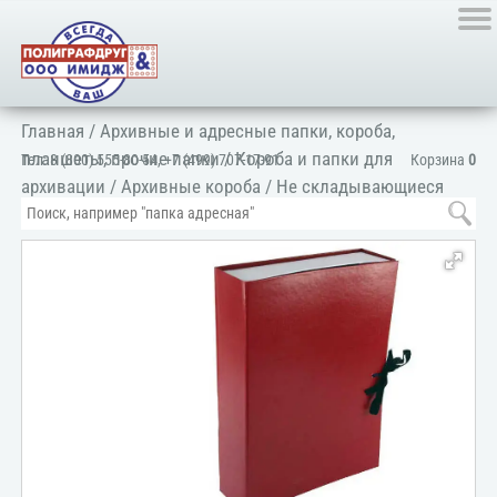
Главная
/
Архивные и адресные папки, короба,
планшеты, прочие папки
/
Короба и папки для
Тел:
8 (800) 555-80-54
,
+7 (499) 707-17-91
Корзина
0
архивации
/
Архивные короба
/
Не складывающиеся
короба
/