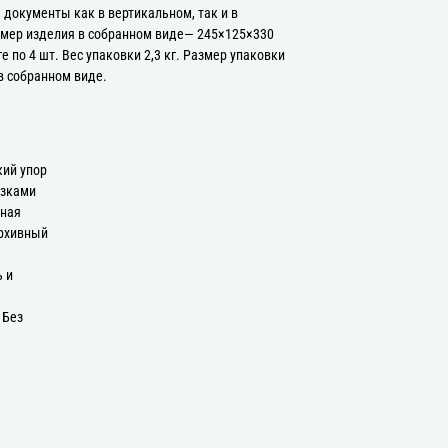
 документы как в вертикальном, так и в
змер изделия в собранном виде— 245×125×330
е по 4 шт. Вес упаковки 2,3 кг. Размер упаковки
в собранном виде.
ий упор
язками
дная
Архивный
ь и
 Без