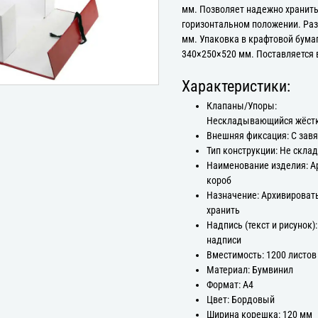
мм. Позволяет надежно хранить
горизонтальном положении. Ра
мм. Упаковка в крафтовой бумаг
340×250×520 мм. Поставляется 
Характеристики:
Клапаны/Упоры:
Нескладывающийся жёстк
Внешняя фиксация: С зав
Тип конструкции: Не скла
Наименование изделия: 
короб
Назначение: Архивироват
хранить
Надпись (текст и рисунок):
надписи
Вместимость: 1200 листов
Материал: Бумвинил
Формат: А4
Цвет: Бордовый
Ширина корешка: 120 мм