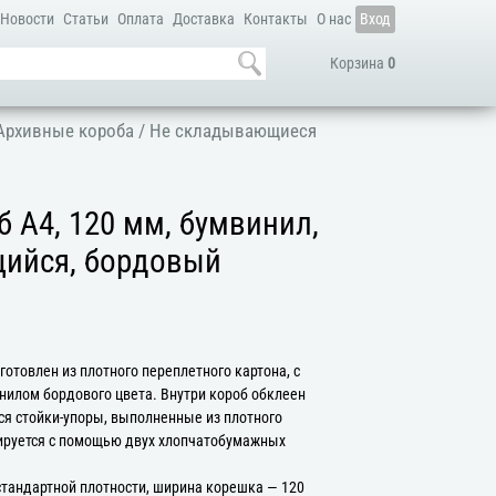
Новости
Статьи
Оплата
Доставка
Контакты
О нас
Вход
Корзина
0
Архивные короба
/
Не складывающиеся
 А4, 120 мм, бумвинил,
ийся, бордовый
отовлен из плотного переплетного картона, с
илом бордового цвета. Внутри короб обклеен
ся стойки-упоры, выполненные из плотного
ируется с помощью двух хлопчатобумажных
стандартной плотности, ширина корешка — 120