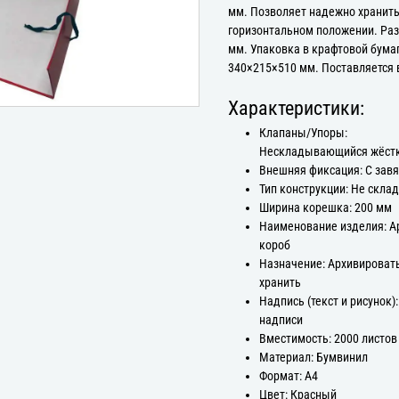
мм. Позволяет надежно хранить
горизонтальном положении. Ра
мм. Упаковка в крафтовой бумаг
340×215×510 мм. Поставляется 
Характеристики:
Клапаны/Упоры:
Нескладывающийся жёстк
Внешняя фиксация: С зав
Тип конструкции: Не скла
Ширина корешка: 200 мм
Наименование изделия: 
короб
Назначение: Архивироват
хранить
Надпись (текст и рисунок):
надписи
Вместимость: 2000 листов
Материал: Бумвинил
Формат: А4
Цвет: Красный