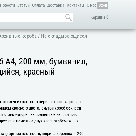
Новости
Статьи
Оплата
Доставка
Контакты
О нас
Вход
Корзина
0
Архивные короба
/
Не складывающиеся
 А4, 200 мм, бумвинил,
ийся, красный
отовлен из плотного переплетного картона, с
илом красного цвета. Внутри короб обклеен
ся стойки-упоры, выполненные из плотного
ируется с помощью двух хлопчатобумажных
стандартной плотности, ширина корешка — 200