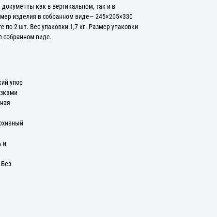
 документы как в вертикальном, так и в
змер изделия в собранном виде— 245×205×330
е по 2 шт. Вес упаковки 1,7 кг. Размер упаковки
в собранном виде.
ий упор
язками
дная
Архивный
ь и
 Без