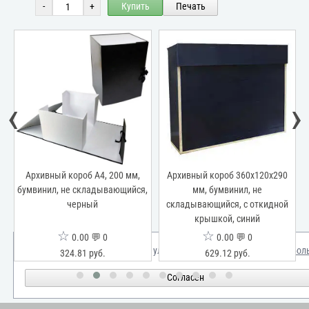
-
+
Купить
Печать
‹
›
Архивный короб А4, 200 мм,
Архивный короб 360х120х290
бумвинил, не складывающийся,
мм, бумвинил, не
черный
складывающийся, с откидной
крышкой, синий
☆
☆
0.00 💬 0
0.00 💬 0
Мы используем куки для улучшения вашего опыта.
Узнать бол
324.81 руб.
629.12 руб.
Согласен