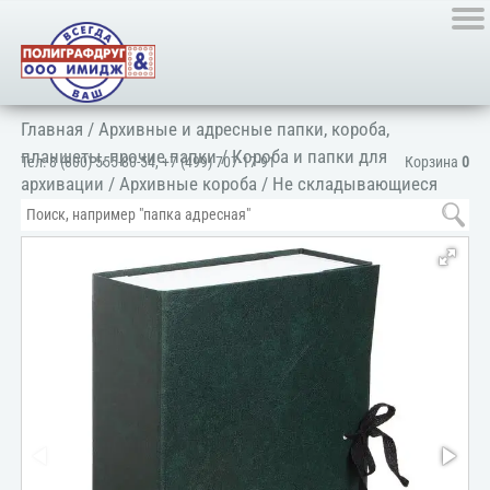
Главная
/
Архивные и адресные папки, короба,
планшеты, прочие папки
/
Короба и папки для
Тел:
8 (800) 555-80-54
,
+7 (499) 707-17-91
Корзина
0
архивации
/
Архивные короба
/
Не складывающиеся
короба
/