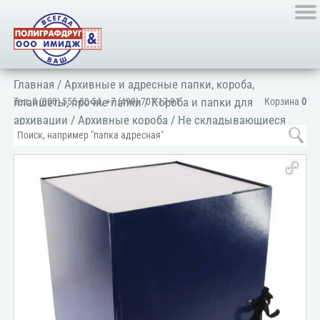
Главная
/
Архивные и адресные папки, короба,
планшеты, прочие папки
/
Короба и папки для
Тел:
8 (800) 555-80-54
,
+7 (499) 707-17-91
Корзина
0
архивации
/
Архивные короба
/
Не складывающиеся
короба
/