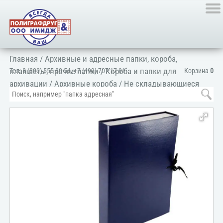
Главная
/
Архивные и адресные папки, короба,
планшеты, прочие папки
/
Короба и папки для
Тел:
8 (800) 555-80-54
,
+7 (499) 707-17-91
Корзина
0
архивации
/
Архивные короба
/
Не складывающиеся
короба
/