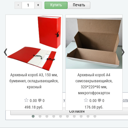
-
+
Купить
Печать
‹
›
Архивный короб А3, 150 мм,
Архивный короб А4
бумвинил, складывающийся,
самозакрывающийся,
красный
320*220*90 мм,
микрогофрокартон
☆
☆
Мы используем куки для улучшения вашего опыта.
Узнать бол
0.00 💬 0
0.00 💬 0
498.18 руб.
176.08 руб.
Согласен