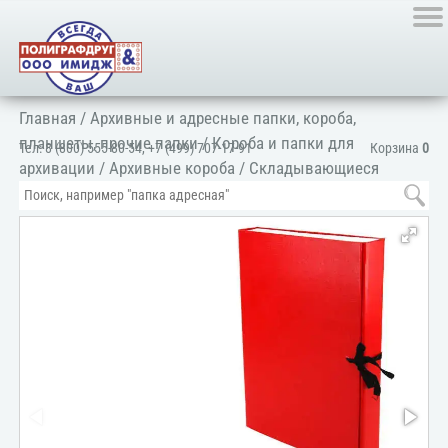
Главная
/
Архивные и адресные папки, короба,
планшеты, прочие папки
/
Короба и папки для
Тел:
8 (800) 555-80-54
,
+7 (499) 707-17-91
Корзина
0
архивации
/
Архивные короба
/
Складывающиеся
короба
/