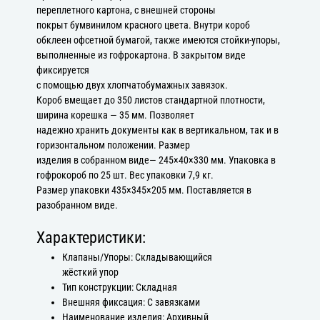
переплетного картона, с внешней стороны
покрыт бумвинилом красного цвета. Внутри короб
обклеен офсетной бумагой, также имеются стойки-упоры,
выполненные из гофрокартона. В закрытом виде
фиксируется
с помощью двух хлопчатобумажных завязок.
Короб вмещает до 350 листов стандартной плотности,
ширина корешка — 35 мм. Позволяет
надежно хранить документы как в вертикальном, так и в
горизонтальном положении. Размер
изделия в собранном виде— 245×40×330 мм. Упаковка в
гофрокороб по 25 шт. Вес упаковки 7,9 кг.
Размер упаковки 435×345×205 мм. Поставляется в
разобранном виде.
Характеристики:
Клапаны/Упоры: Складывающийся
жёсткий упор
Тип конструкции: Складная
Внешняя фиксация: С завязками
Наименование изделия: Архивный