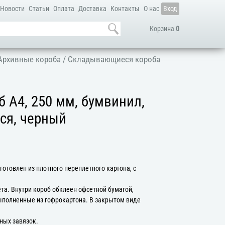
Новости
Статьи
Оплата
Доставка
Контакты
О нас
Вход
Корзина
0
Архивные короба
/
Складывающиеся короба
 А4, 250 мм, бумвинил,
я, черный
отовлен из плотного переплетного картона, с
та. Внутри короб обклеен офсетной бумагой,
ыполненные из гофрокартона. В закрытом виде
ных завязок.