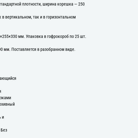
стандартной плотности, ширина корешка — 250
 в вертикальном, так и в горизонтальном
×255×330 мм. Упаковка в гофрокороб по 25 шт.
00 мм. Поставляется в разобранном виде.
вающийся
я
язками
Архивный
ь и
 Без