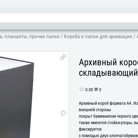
а, планшеты, прочие папки
/
Короба и папки для архивации
/
Архивный короб
складывающийс
☆
0.00 💬 0
Архивный короб формата А4. Изг
внешней стороны
покрыт бумвинилом черного цве
также имеются стойки-упоры, в
фиксируется
с помощью двух хлопчатобумаж