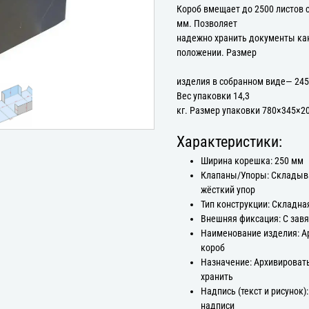
Короб вмещает до 2500 листов 
мм. Позволяет
надежно хранить документы как
положении. Размер
изделия в собранном виде— 245
Вес упаковки 14,3
кг. Размер упаковки 780×345×2
Характеристики:
Ширина корешка: 250 мм
Клапаны/Упоры: Склады
жёсткий упор
Тип конструкции: Складна
Внешняя фиксация: С зав
Наименование изделия: 
короб
Назначение: Архивироват
хранить
Надпись (текст и рисунок):
надписи