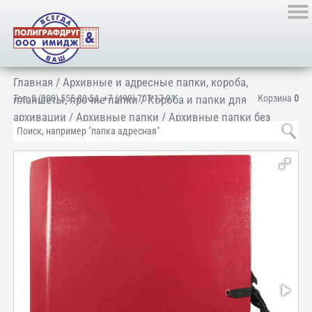
Главная
/
Архивные и адресные папки, короба,
Тел:
8 (800) 555-80-54
,
+7 (499) 707-17-91
Корзина
0
планшеты, прочие папки
/
Короба и папки для
архивации
/
Архивные папки
/
Архивные папки без
надписи
/