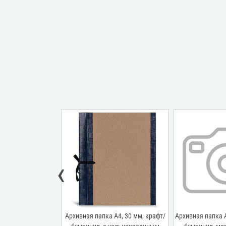
‹
пка А4, 20 мм,
Архивная папка А4, 30 мм, крафт/
Архивная папка А