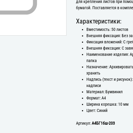
для крепления листов при помо
бумагой. Поставляется в компле
Характеристики:
Вместимость: 50 листов
Внешняя фиксация: Без з
Фиксация вложений: С гр
Внешняя фиксация: С зав
Наименование изделия: А
папка
Назначение: Архивироват
хранить
Надпись (текст и рисунок):
надписи
Материал: Бумвинил
Формат: А4
Ширина корешка: 10 мм
Цвет: Синий
Артикул:
А4БГ1бш-203