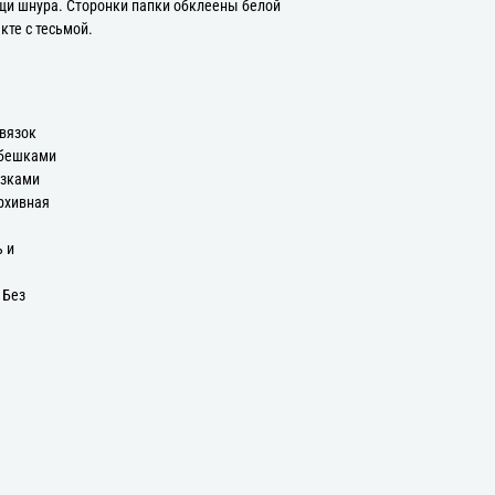
щи шнура. Сторонки папки обклеены белой
кте с тесьмой.
авязок
ебешками
язками
рхивная
ь и
 Без