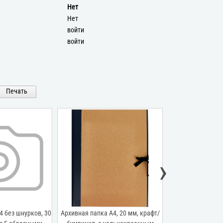
Нет
Нет
войти
войти
Печать
›
4 без шнурков, 30
Архивная папка А4, 20 мм, крафт/
Архивная папк