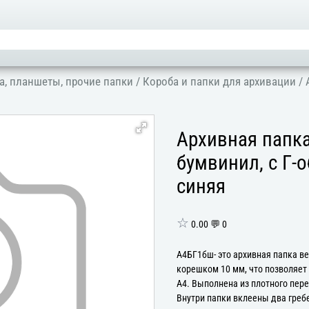
а, планшеты, прочие папки
/
Короба и папки для архивации
/
Архивная папка
бумвинил, с Г-
синяя
☆
0.00 💬 0
А4БГ1бш- это архивная папка в
корешком 10 мм, что позволяет
А4. Выполнена из плотного пер
Внутри папки вклеены два греб