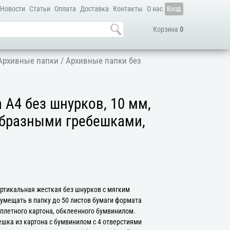
Новости
Статьи
Оплата
Доставка
Контакты
О нас
Вход
Корзина
0
Архивные папки
/
Архивные папки без
 А4 без шнурков, 10 мм,
образными гребешками,
ертикальная жесткая без шнурков с мягким
 умещать в папку до 50 листов бумаги формата
еплетного картона, обклеенного бумвинилом.
ешка из картона с бумвинилом с 4 отверстиями