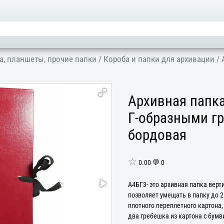
а, планшеты, прочие папки
/
Короба и папки для архивации
/
Архивная папка
Г-образными гр
бордовая
☆
0.00 💬 0
А4БГ3- это архивная папка верт
позволяет умещать в папку до 
плотного переплетного картона
два гребешка из картона с бумв