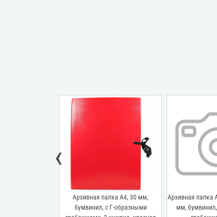
‹
пка А4, 30 мм,
Архивная папка А4, 30 мм,
Архивная папка А
завязки, черная
бумвинил, с Г-образными
мм, бумвинил,