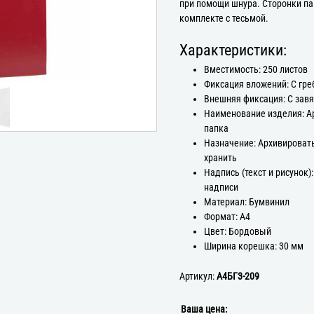
при помощи шнура. Сторонки па
комплекте с тесьмой.
Характеристики:
Вместимость: 250 листов
Фиксация вложений: С гр
Внешняя фиксация: С зав
Наименование изделия: А
папка
Назначение: Архивироват
хранить
Надпись (текст и рисунок):
надписи
Материал: Бумвинил
Формат: А4
Цвет: Бордовый
Ширина корешка: 30 мм
Артикул:
А4БГ3-209
Ваша цена: