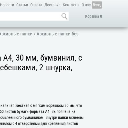
Новости
Статьи
Оплата
Доставка
Контакты
О нас
Вход
Корзина
0
Архивные папки
/
Архивные папки без
 А4, 30 мм, бумвинил, с
ебешками, 2 шнурка,
икальная жесткая с мягким корешком 30 мм, что
250 листов бумаги формата А4. Выполнена из
, обклеенного бумвинилом. Внутри папки вклеены
инилом с 4 отверстиями для крепления листов