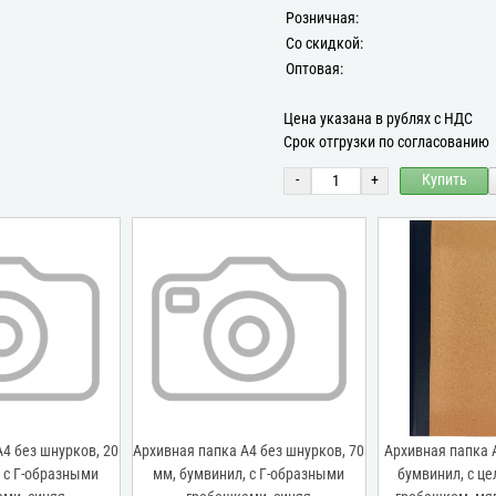
Розничная:
Со скидкой:
Оптовая:
Цена указана в рублях с НДС
Срок отгрузки по согласованию
-
+
Купить
4 без шнурков, 20
Архивная папка А4 без шнурков, 70
Архивная папка А
 с Г-образными
мм, бумвинил, с Г-образными
бумвинил, с ц