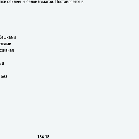
пки обклеены белой бумагой. Поставляется в
ебешками
язками
рхивная
ь и
 Без
184.18