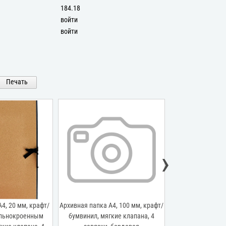
184.18
войти
войти
Печать
›
4, 20 мм, крафт/
Архивная папка А4, 100 мм, крафт/
Регулируемая обл
ельнокроенным
бумвинил, мягкие клапана, 4
гроза, 10-7