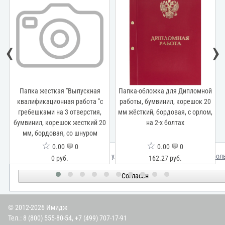
‹
›
Папка-обложка для Дипломной
Папка-обложка для Выпускной
работы, бумвинил, корешок 20
квалификационной работы,
мм жёсткий, бордовая, с орлом,
бумвинил, корешок 20 мм
0
на 2-х болтах
жёсткий, красная, с орлом, на 2-х
болтах
☆
☆
0.00 💬 0
0.00 💬 0
Мы используем куки для улучшения вашего опыта.
Узнать бол
162.27 руб.
162.27 руб.
Согласен
© 2012-2026 Имидж
Тел.:
8 (800) 555-80-54
,
+7 (499) 707-17-91