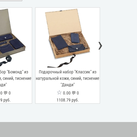
›
ор "Бомонд" из
Подарочный набор "Классик" из
Подарочный наб
, синий, тиснение
натуральной кожи, синий, тиснение
натуральной к
нди"
"Данди"
тиснение
☆
☆
0 💬 0
0.00 💬 0
0.0
9 руб.
1108.79 руб.
1493.0