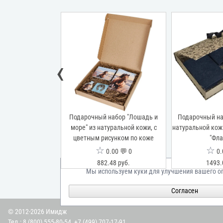
‹
бор "Бомонд" из
Подарочный набор "Лошадь и
Подарочный на
 кожи, рыжий,
море" из натуральной кожи, с
натуральной кожи
 "Флаверс"
цветным рисунком по коже
"Фла
☆
☆
00 💬 0
0.00 💬 0
0.
09 руб.
882.48 руб.
1493.
Мы используем куки для улучшения вашего о
Согласен
© 2012-2026 Имидж
Тел.:
8 (800) 555-80-54
,
+7 (499) 707-17-91