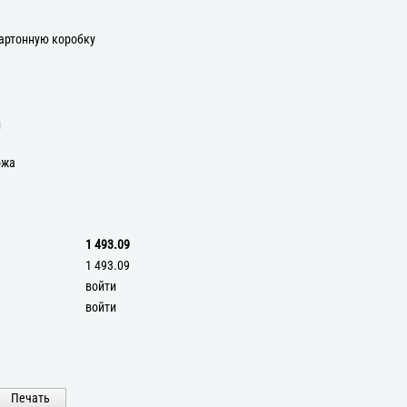
артонную коробку
и
ожа
1 493.09
1 493.09
войти
войти
Печать