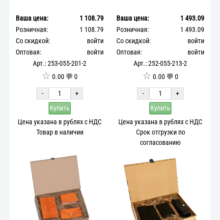
Ваша цена:
1 108.79
Ваша цена:
1 493.09
Розничная:
1 108.79
Розничная:
1 493.09
Со скидкой:
войти
Со скидкой:
войти
Оптовая:
войти
Оптовая:
войти
Арт.: 253-055-201-2
Арт.: 252-055-213-2
☆
☆
0.00 💬 0
0.00 💬 0
-
+
-
+
Купить
Купить
Цена указана в рублях с НДС
Цена указана в рублях с НДС
Товар в наличии
Срок отгрузки по
согласованию