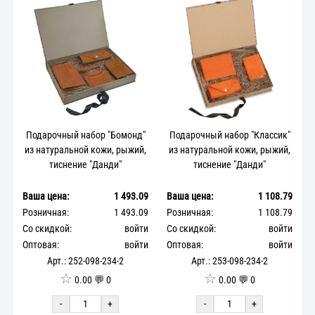
Подарочный набор "Бомонд"
Подарочный набор "Классик"
из натуральной кожи, рыжий,
из натуральной кожи, рыжий,
тиснение "Данди"
тиснение "Данди"
Ваша цена:
1 493.09
Ваша цена:
1 108.79
Розничная:
1 493.09
Розничная:
1 108.79
Со скидкой:
войти
Со скидкой:
войти
Оптовая:
войти
Оптовая:
войти
Арт.: 252-098-234-2
Арт.: 253-098-234-2
☆
☆
0.00 💬 0
0.00 💬 0
-
+
-
+