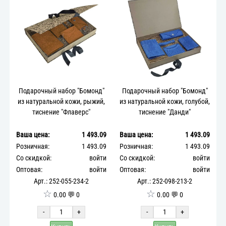
Подарочный набор "Бомонд"
Подарочный набор "Бомонд"
из натуральной кожи, рыжий,
из натуральной кожи, голубой,
тиснение "Флаверс"
тиснение "Данди"
Ваша цена:
1 493.09
Ваша цена:
1 493.09
Розничная:
1 493.09
Розничная:
1 493.09
Со скидкой:
войти
Со скидкой:
войти
Оптовая:
войти
Оптовая:
войти
Арт.: 252-055-234-2
Арт.: 252-098-213-2
☆
☆
0.00 💬 0
0.00 💬 0
-
+
-
+