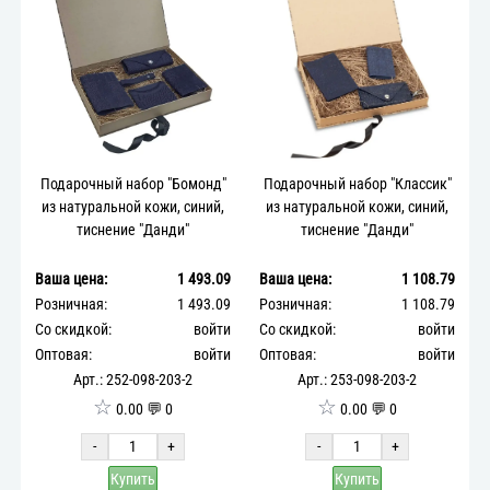
Подарочный набор "Бомонд"
Подарочный набор "Классик"
из натуральной кожи, синий,
из натуральной кожи, синий,
тиснение "Данди"
тиснение "Данди"
Ваша цена:
1 493.09
Ваша цена:
1 108.79
Розничная:
1 493.09
Розничная:
1 108.79
Со скидкой:
войти
Со скидкой:
войти
Оптовая:
войти
Оптовая:
войти
Арт.: 252-098-203-2
Арт.: 253-098-203-2
☆
☆
0.00 💬 0
0.00 💬 0
-
+
-
+
Купить
Купить