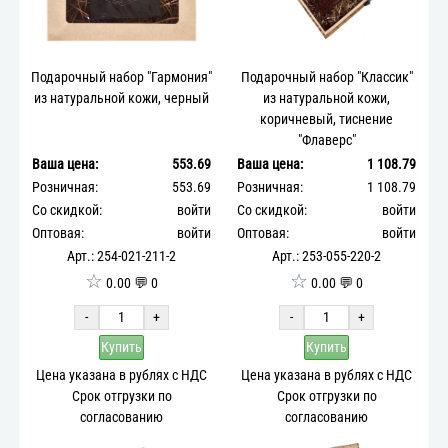
Подарочный набор "Гармония"
Подарочный набор "Классик"
из натуральной кожи, черный
из натуральной кожи,
коричневый, тиснение
"Флаверс"
Ваша цена:
553.69
Ваша цена:
1 108.79
Розничная:
553.69
Розничная:
1 108.79
Со скидкой:
войти
Со скидкой:
войти
Оптовая:
войти
Оптовая:
войти
Арт.: 254-021-211-2
Арт.: 253-055-220-2
☆
☆
0.00 💬 0
0.00 💬 0
-
+
-
+
Купить
Купить
Цена указана в рублях с НДС
Цена указана в рублях с НДС
Срок отгрузки по
Срок отгрузки по
согласованию
согласованию