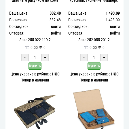
цветным рисунком по коже
красный, тиснение "Флаверс"
Ваша цена:
882.48
Ваша цена:
1 493.09
Розничная:
882.48
Розничная:
1 493.09
Со скидкой:
войти
Со скидкой:
войти
Оптовая:
войти
Оптовая:
войти
Арт.: 255-022-119-2
Арт.: 252-055-201-2
☆
☆
0.00 💬 0
0.00 💬 0
-
+
-
+
Купить
Купить
Цена указана в рублях с НДС
Цена указана в рублях с НДС
Товар в наличии
Товар в наличии