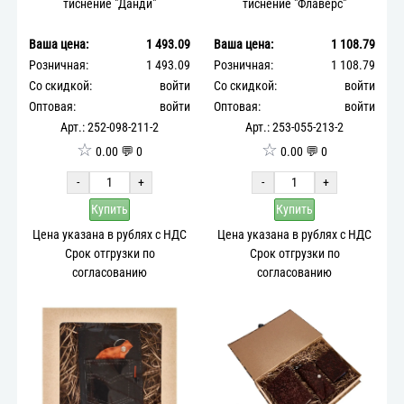
тиснение "Данди"
тиснение "Флаверс"
Ваша цена:
1 493.09
Ваша цена:
1 108.79
Розничная:
1 493.09
Розничная:
1 108.79
Со скидкой:
войти
Со скидкой:
войти
Оптовая:
войти
Оптовая:
войти
Арт.: 252-098-211-2
Арт.: 253-055-213-2
☆
☆
0.00 💬 0
0.00 💬 0
-
+
-
+
Купить
Купить
Цена указана в рублях с НДС
Цена указана в рублях с НДС
Срок отгрузки по
Срок отгрузки по
согласованию
согласованию