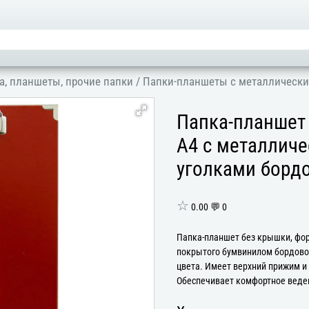
а, планшеты, прочие папки
/
Папки-планшеты с металлическ
Папка-планшет
А4 с металлич
уголками борд
☆
0.00 💬 0
Папка-планшет без крышки, фор
покрытого бумвинилом бордово
цвета. Имеет верхний прижим и
Обеспечивает комфортное веден