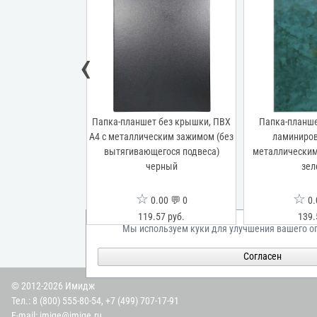
‹
ет без крышки,
Папка-планшет без крышки, ПВХ
Папка-планше
с металлическим
А4 с металлическим зажимом (без
ламиниров
голками черный
вытягивающегося подвеса)
металлическим
черный
зел
☆
☆
00 💬 0
0.00 💬 0
0.
05 руб.
119.57 руб.
139.
Мы используем куки для улучшения вашего о
Согласен
© 2012-2026 Имидж
Тел.:
8 (800) 555-80-54
,
+7 (499) 707-17-91
E-mail:
imige@imige.ru