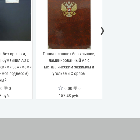
›
т без крышки,
Папка-планшет без крышки,
Папка-планшет б
, бумвинил А3 с
ламинированный А4 с
А4 с металличес
ескими зажимами
металлическим зажимом и
вытягивающим
имся подвесом)
уголками С орлом
светло
ный
☆
☆
0 💬 0
0.00 💬 0
0.0
8 руб.
157.43 руб.
120.99