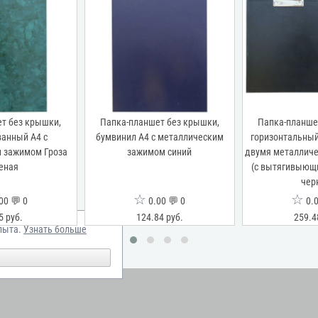
т без крышки,
Папка-планшет без крышки,
Папка-планше
анный А4 с
бумвинил А4 с металлическим
горизонтальный
 зажимом Гроза
зажимом синий
двумя металлич
еная
(с вытягивыющ
чер
☆
☆
00 💬 0
0.00 💬 0
0.0
5 руб.
124.84 руб.
259.4
пыта.
Узнать больше