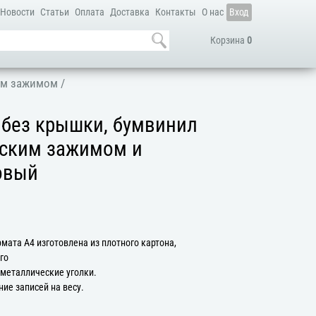
Новости
Статьи
Оплата
Доставка
Контакты
О нас
Вход
Корзина
0
им зажимом
/
 без крышки, бумвинил
еским зажимом и
овый
мата А4 изготовлена из плотного картона,
го
 металлические уголки.
ие записей на весу.