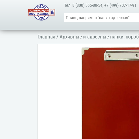
Тел:
8 (800) 555-80-54
,
+7 (499) 707-17-91
Главная
/
Архивные и адресные папки, короб