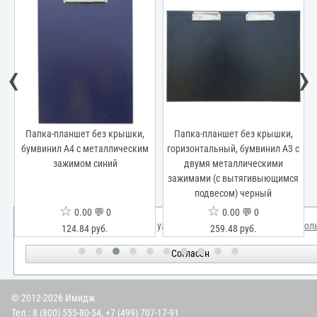
‹
›
Папка-планшет без крышки,
Папка-планшет без крышки,
бумвинил А4 с металлическим
горизонтальный, бумвинил А3 с
а
зажимом синий
двумя металлическими
зажимами (с вытягивыющимся
подвесом) черный
☆
☆
0.00 💬 0
0.00 💬 0
Мы используем куки для улучшения вашего опыта.
Узнать бол
124.84 руб.
259.48 руб.
Согласен
© 2012-2026 Имидж
Тел.:
8 (800) 555-80-54
,
+7 (499) 707-17-91