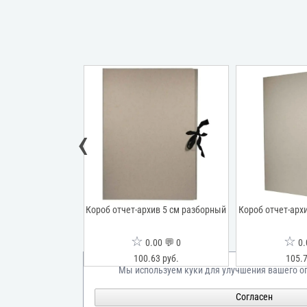
‹
-архив 3,5 см
Короб отчет-архив 5 см разборный
Короб отчет-арх
борный
☆
☆
00 💬 0
0.00 💬 0
0.
6 руб.
100.63 руб.
105.7
Мы используем куки для улучшения вашего о
Согласен