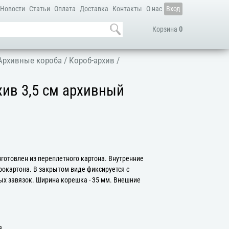
Новости
Статьи
Оплата
Доставка
Контакты
О нас
Вход
Корзина
0
Архивные короба
/
Короб-архив
/
хив 3,5 см архивный
зготовлен из переплетного картона. Внутренние
окартона. В закрытом виде фиксируется с
х завязок. Ширина корешка - 35 мм. Внешние
я