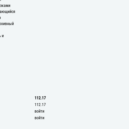
язками
вающийся
р
Архивный
ь и
112.17
112.17
войти
войти