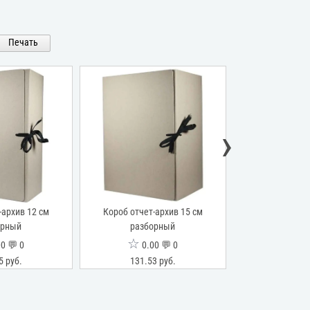
Печать
›
-архив 12 см
Короб отчет-архив 15 см
Короб отчет-
орный
разборный
разбо
☆
☆
0 💬 0
0.00 💬 0
0.0
5 руб.
131.53 руб.
96.36