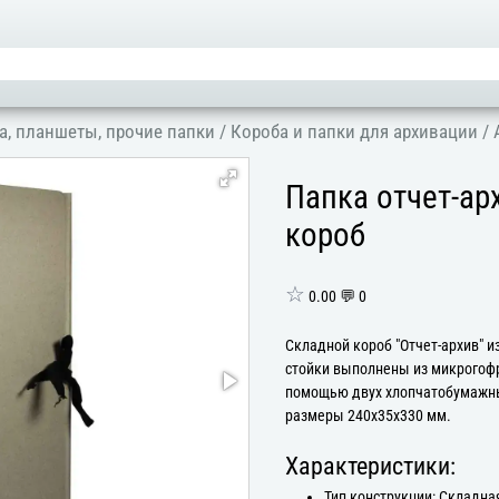
а, планшеты, прочие папки
/
Короба и папки для архивации
/
Папка отчет-ар
короб
☆
0.00 💬 0
Складной короб "Отчет-архив" и
стойки выполнены из микрогофр
помощью двух хлопчатобумажны
размеры 240х35х330 мм.
Характеристики:
Тип конструкции: Складна