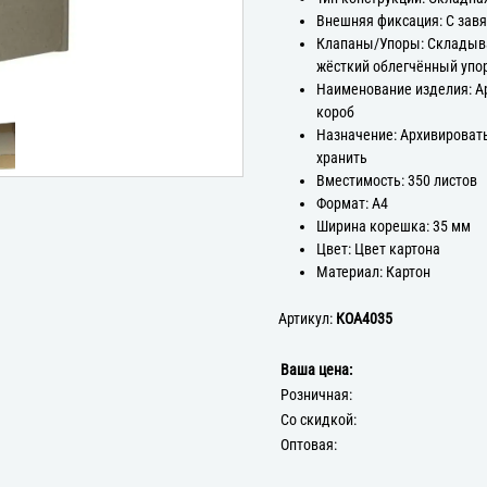
Внешняя фиксация: С зав
Клапаны/Упоры: Склады
жёсткий облегчённый упо
Наименование изделия: 
короб
Назначение: Архивироват
хранить
Вместимость: 350 листов
Формат: А4
Ширина корешка: 35 мм
Цвет: Цвет картона
Материал: Картон
Артикул:
КОА4035
Ваша цена:
Розничная:
Со скидкой:
Оптовая: