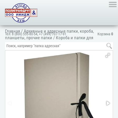
Главная
/
Архивные и адресные папки, короба,
Тел:
8 (800) 555-80-54
,
+7 (499) 707-17-91
Корзина
0
планшеты, прочие папки
/
Короба и папки для
архивации
/
Архивные короба
/
Короб-архив
/