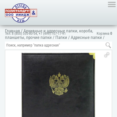
Главная
/
Архивные и адресные папки, короба,
Тел:
8 (800) 555-80-54
,
+7 (499) 707-17-91
Корзина
0
планшеты, прочие папки
/
Папки
/
Адресные папки
/
Папка адресная универсальная
/