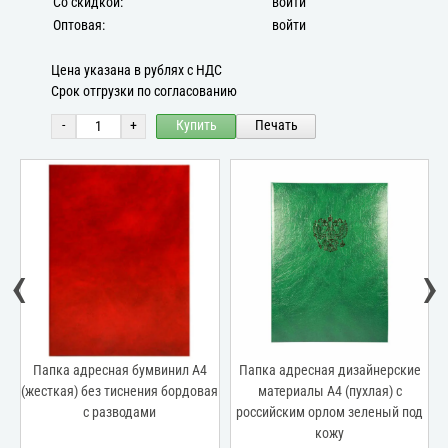
Со скидкой:
войти
Оптовая:
войти
Цена указана в рублях с НДС
Срок отгрузки по согласованию
-
+
Купить
Печать
‹
›
Папка адресная бумвинил А4
Папка адресная дизайнерские
и"
(жесткая) без тиснения бордовая
материалы А4 (пухлая) с
с разводами
российским орлом зеленый под
кожу