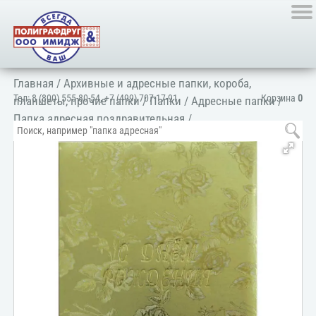
Главная
/
Архивные и адресные папки, короба,
Тел:
8 (800) 555-80-54
,
+7 (499) 707-17-91
Корзина
0
планшеты, прочие папки
/
Папки
/
Адресные папки
/
Папка адресная поздравительная
/