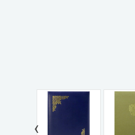
Новинка
‹