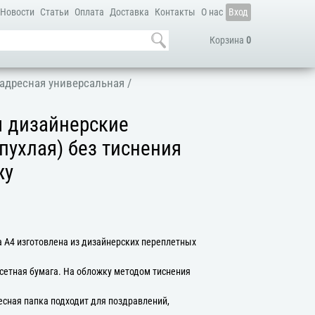
Новости
Статьи
Оплата
Доставка
Контакты
О нас
Вход
Корзина
0
адресная универсальная
/
я дизайнерские
пухлая) без тиснения
жу
 А4 изготовлена из дизайнерских переплетных
сетная бумага. На обложку методом тиснения
есная папка подходит для поздравлений,