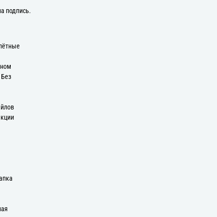
на подпись.
плётные
оном
 Без
айлов
екции
апка
ная