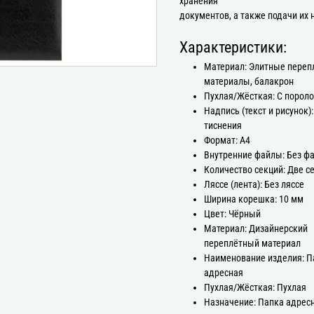
хранения
документов, а также подачи их 
Характеристики:
Материал: Элитные пере
материалы, балакрон
Пухлая/Жёсткая: С порол
Надпись (текст и рисунок):
тиснения
Формат: А4
Внутренние файлы: Без ф
Количество секций: Две с
Ляссе (лента): Без ляссе
Ширина корешка: 10 мм
Цвет: Чёрный
Материал: Дизайнерский
переплётный материал
Наименование изделия: П
адресная
Пухлая/Жёсткая: Пухлая
Назначение: Папка адрес