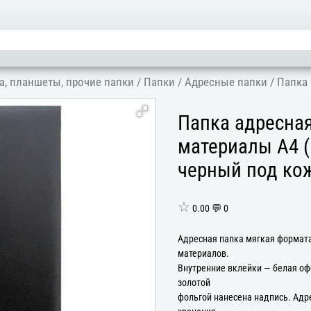
а, планшеты, прочие папки
/
Папки
/
Адресные папки
/
Папка 
Папка адресна
материалы А4 (
черный под ко
☆
0.00 💬 0
Адресная папка мягкая формата
материалов.
Внутренние вклейки — белая оф
золотой
фольгой нанесена надпись. Адр