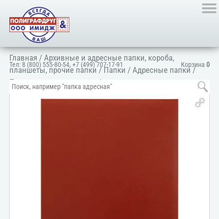
Главная
/
Архивные и адресные папки, короба,
Тел:
8 (800) 555-80-54
,
+7 (499) 707-17-91
Корзина
0
планшеты, прочие папки
/
Папки
/
Адресные папки
/
Папка адресная деловая
/