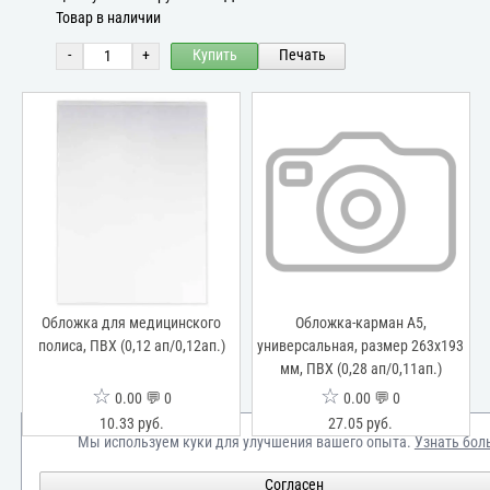
Товар в наличии
-
+
Купить
Печать
Обложка для медицинского
Обложка-карман А5,
3
полиса, ПВХ (0,12 ап/0,12ап.)
универсальная, размер 263х193
мм, ПВХ (0,28 ап/0,11ап.)
☆
☆
0.00 💬 0
0.00 💬 0
10.33 руб.
27.05 руб.
Мы используем куки для улучшения вашего опыта.
Узнать бол
Согласен