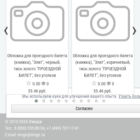
‹
›
бложка для проездного билета
Обложка для проездного билета
Облож
(книжка), "Элит", черный,
(книжка), "Элит", коричневый,
из н
тисн.золото "ПРОЕЗДНОЙ
тисн.золото "ПРОЕЗДНОЙ
ри
БИЛЕТ", без уголков
БИЛЕТ", без уголков
☆
☆
0.00 💬 0
0.00 💬 0
33.46 руб.
33.46 руб.
Мы используем куки для улучшения вашего опыта.
Узнать бол
Согласен
© 2012-2026 Имидж
Тел.:
8 (800) 555-80-54
,
+7 (499) 707-17-91
E-mail:
imige@imige.ru