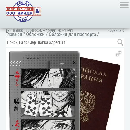
Тел:
8 (800) 555-80-54
,
+7 (499) 707-17-91
Корзина
0
Главная
/
Обложки
/
Обложки для паспорта
/
Искусственные материалы
/
ПВХ глянец
/