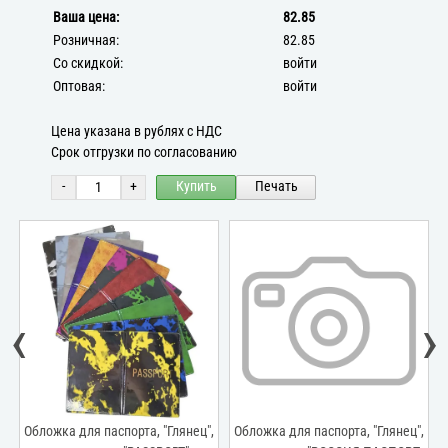
Ваша цена:
82.85
Розничная:
82.85
Со скидкой:
войти
Оптовая:
войти
Цена указана в рублях с НДС
Срок отгрузки по согласованию
-
+
Купить
Печать
‹
›
,
Обложка для паспорта, "Глянец",
Обложка для паспорта, "Глянец",