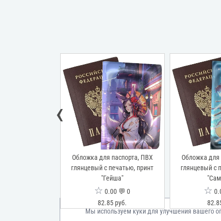
‹
спорта, "Глянец",
Обложка для паспорта, ПВХ
Обложка для 
РОССИЯ-ПАСПОРТ-
глянцевый с печатью, принт
глянцевый с 
ртикальный)
"Гейша"
"Сам
☆
☆
00 💬 0
0.00 💬 0
0.
2 руб.
82.85 руб.
82.8
Мы используем куки для улучшения вашего о