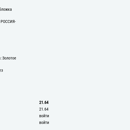
Обложка
: РОССИЯ-
и
: Золотое
ез
21.64
21.64
войти
войти