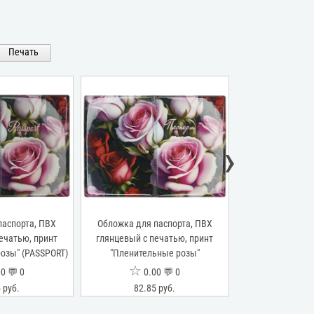
Печать
›
паспорта, ПВХ
Обложка для паспорта, ПВХ
Обложка для п
ечатью, принт
глянцевый с печатью, принт
глянцевый с п
озы" (PASSPORT)
"Пленительные розы"
"Але
☆
☆
0 💬 0
0.00 💬 0
0.0
 руб.
82.85 руб.
82.85