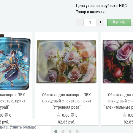
Цена указана в рублях с НДС
Товар в наличии
-
+
Купить
паспорта, ПВХ
Обложка для паспорта, ПВХ
Обложка для 
печатью, принт
глянцевый с печатью, принт
глянцевый с п
урай"
"Утренняя роза"
"Пленительные р
☆
☆
00 💬 0
0.00 💬 0
0.0
5 руб.
82.85 руб.
82.85
пыта.
Узнать больше