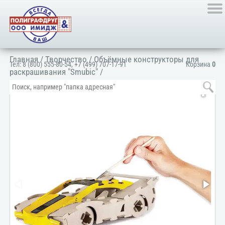
Главная
/
Творчество
/
Объёмные конструкторы для
Тел:
8 (800) 555-80-54
,
+7 (499) 707-17-91
Корзина
0
раскрашивания "Smubic"
/