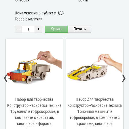
Оптовая:
войти
Цена указана в рублях с НДС
Товар в наличии
-
+
Купить
Печать
‹
›
Набор для творчества
Набор для творчества
-
Конструктор-Раскраска Техника
Конструктор-Раскраска Техника
"Грузовик" в гофрокоробке, в
"Гоночная машина" в
комплекте с красками,
гофрокоробке, в комплекте с
и
кисточкой и фарами
красками, кисточкой