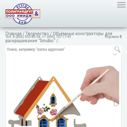
Главная
/
Творчество
/
Объёмные конструкторы для
Тел:
8 (800) 555-80-54
,
+7 (499) 707-17-91
Корзина
0
раскрашивания "Smubic"
/