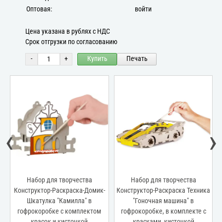
Оптовая:
войти
Цена указана в рублях с НДС
Срок отгрузки по согласованию
-
+
Купить
Печать
‹
›
а
Набор для творчества
Набор для творчества
Конструктор-Раскраска-Домик-
Конструктор-Раскраска Техника
Шкатулка "Камилла" в
"Гоночная машина" в
гофрокоробке с комплектом
гофрокоробке, в комплекте с
красок и кисточкой
красками, кисточкой