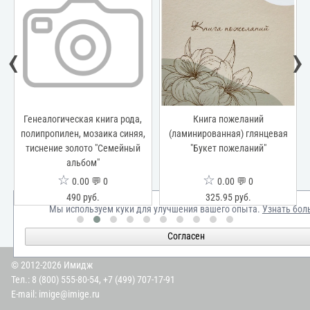
‹
›
Генеалогическая книга рода,
Книга пожеланий
полипропилен, мозаика синяя,
(ламинированная) глянцевая
тиснение золото "Семейный
"Букет пожеланий"
альбом"
☆
☆
0.00 💬 0
0.00 💬 0
490 руб.
325.95 руб.
Мы используем куки для улучшения вашего опыта.
Узнать бол
Согласен
© 2012-2026 Имидж
Тел.:
8 (800) 555-80-54
,
+7 (499) 707-17-91
E-mail:
imige@imige.ru