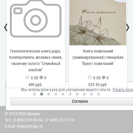
‹
›
Генеалогическая книга рода,
Книга пожеланий
полипропилен, мозаика синяя,
(ламинированная) глянцевая
тиснение золото "Семейный
"Букет пожеланий"
альбом"
☆
☆
0.00 💬 0
0.00 💬 0
490 руб.
325.95 руб.
Мы используем куки для улучшения вашего опыта.
Узнать бол
Согласен
© 2012-2026 Имидж
Тел.:
8 (800) 555-80-54
,
+7 (499) 707-17-91
E-mail:
imige@imige.ru